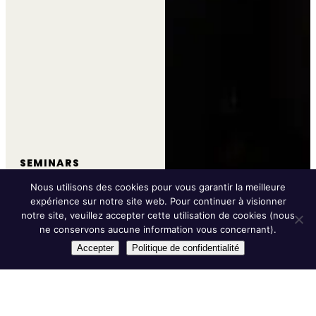
SEMINARS
ICADE
Nous utilisons des cookies pour vous garantir la meilleure
Staff
Paris
1000+
meeting /
/
attendees
expérience sur notre site web. Pour continuer à visionner
notre site, veuillez accepter cette utilisation de cookies (nous
ne conservons aucune information vous concernant).
Accepter
Politique de confidentialité